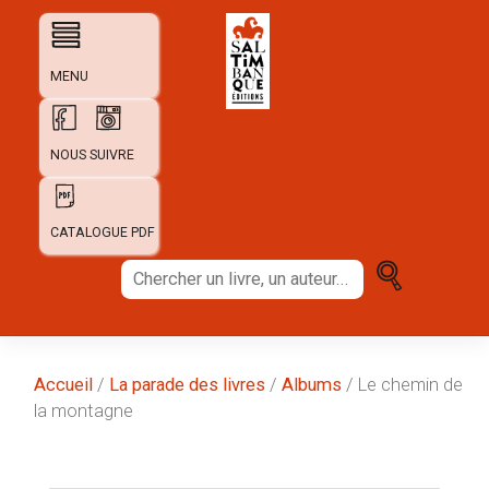
Skip
to
content
MENU
NOUS SUIVRE
CATALOGUE PDF
Chercher
un
livre,
un
auteur...
Accueil
/
La parade des livres
/
Albums
/ Le chemin de
la montagne