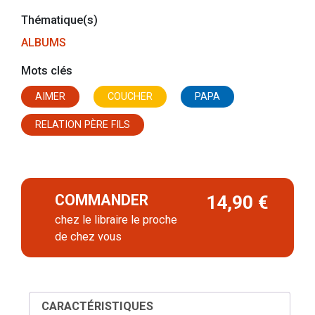
Thématique(s)
ALBUMS
Mots clés
AIMER
COUCHER
PAPA
RELATION PÈRE FILS
COMMANDER
14,90 €
chez le libraire le proche
de chez vous
CARACTÉRISTIQUES