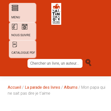
Skip
to
content
MENU
NOUS SUIVRE
CATALOGUE PDF
Chercher
un
livre,
un
auteur...
Accueil
/
La parade des livres
/
Albums
/ Mon papa qui
ne sait pas dire je t’aime