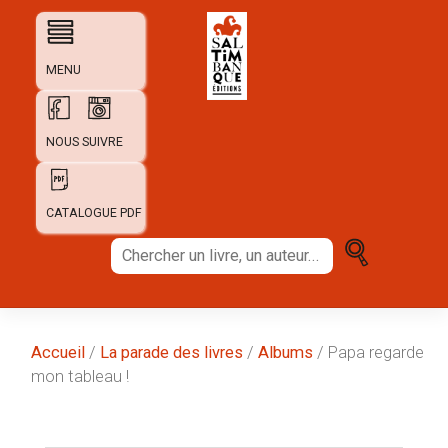
Skip
to
content
MENU
NOUS SUIVRE
CATALOGUE PDF
Chercher
un
livre,
un
auteur...
Accueil
/
La parade des livres
/
Albums
/ Papa regarde
mon tableau !