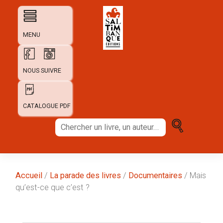
Skip
to
content
MENU
NOUS SUIVRE
CATALOGUE PDF
Chercher
un
livre,
un
auteur...
Accueil
/
La parade des livres
/
Documentaires
/ Mais
qu’est-ce que c’est ?