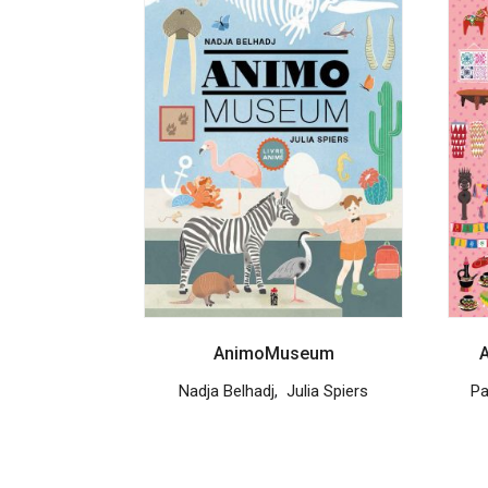
AnimoMuseum
A
Nadja Belhadj
,
Julia Spiers
Pa