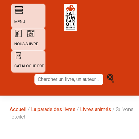
Skip
to
content
MENU
NOUS SUIVRE
CATALOGUE PDF
Chercher
un
livre,
un
auteur...
Accueil
/
La parade des livres
/
Livres animés
/ Suivons
l’étoile!