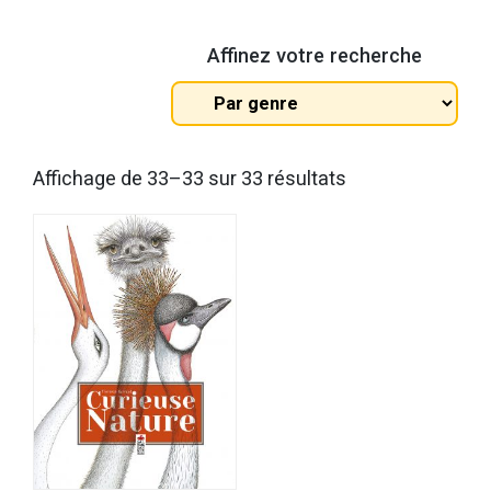
Affinez votre recherche
Tous
les
genres
Trié
Affichage de 33–33 sur 33 résultats
du
plus
récent
au
plus
ancien