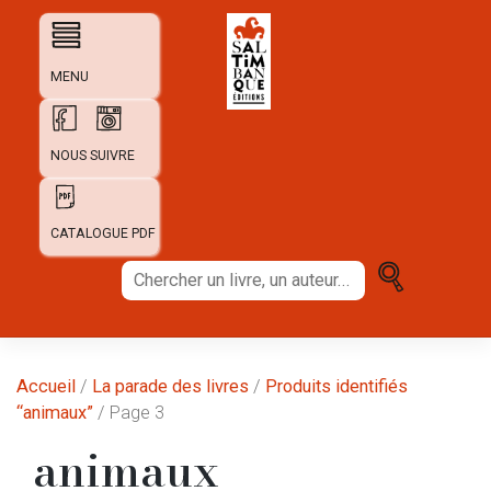
Skip
to
content
MENU
NOUS SUIVRE
CATALOGUE PDF
Chercher
un
livre,
un
auteur...
Accueil
/
La parade des livres
/
Produits identifiés
“animaux”
/ Page 3
animaux