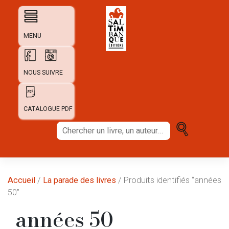
Skip
to
content
MENU
NOUS SUIVRE
CATALOGUE PDF
Chercher
un
livre,
un
auteur...
Accueil
/
La parade des livres
/ Produits identifiés “années
50”
années 50