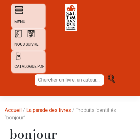
Skip
to
content
MENU
NOUS SUIVRE
CATALOGUE PDF
Chercher
un
livre,
un
auteur...
Accueil
/
La parade des livres
/ Produits identifiés
“bonjour”
bonjour