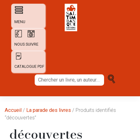
Skip
to
content
MENU
NOUS SUIVRE
CATALOGUE PDF
Chercher
un
livre,
un
auteur...
Accueil
/
La parade des livres
/ Produits identifiés
“découvertes”
découvertes