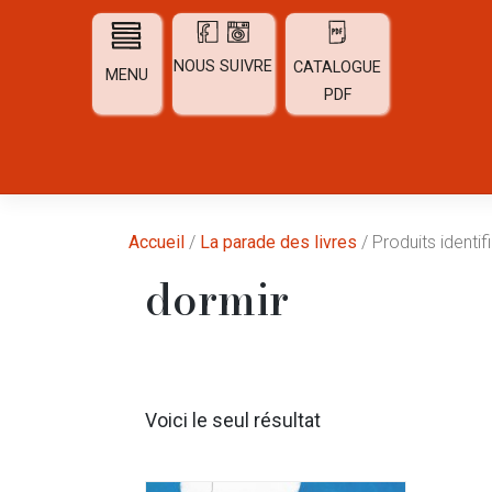
Skip
to
content
NOUS SUIVRE
CATALOGUE
MENU
PDF
Accueil
/
La parade des livres
/ Produits identif
dormir
Voici le seul résultat