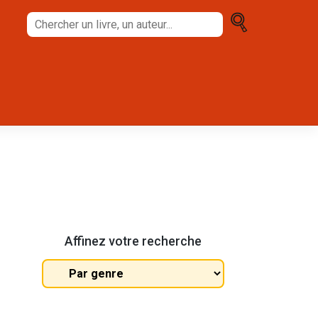
Chercher
un
livre,
un
auteur...
Affinez votre recherche
Tous
les
genres