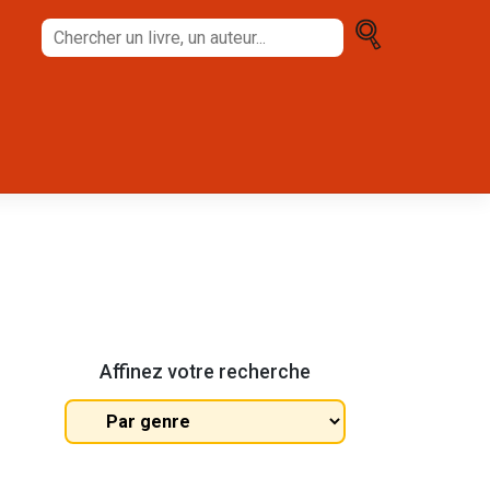
Chercher
un
livre,
un
auteur...
Affinez votre recherche
Tous
les
genres