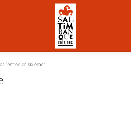
iés “entrée en sixième”
e