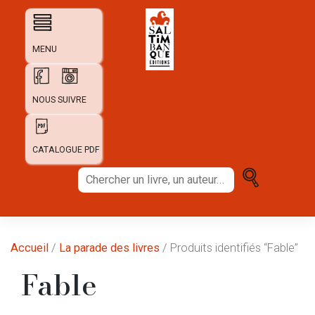
Skip
to
content
MENU
NOUS SUIVRE
CATALOGUE PDF
Chercher
un
livre,
un
auteur...
Accueil
/
La parade des livres
/ Produits identifiés “Fable”
Fable