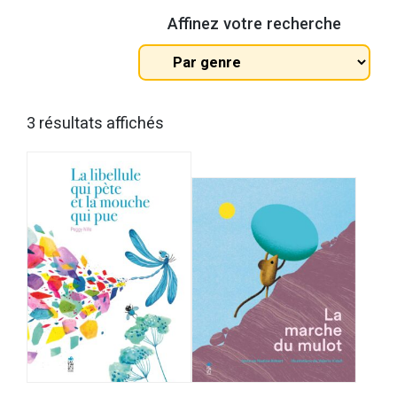
Affinez votre recherche
Tous
les
genres
Trié
3 résultats affichés
du
plus
récent
au
plus
ancien