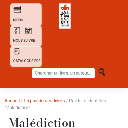
Skip
to
content
MENU
NOUS SUIVRE
CATALOGUE PDF
Chercher
un
livre,
un
auteur...
Accueil
/
La parade des livres
/ Produits identifiés
“Malédiction”
Malédiction