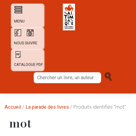
Skip
to
content
MENU
NOUS SUIVRE
CATALOGUE PDF
Chercher
un
livre,
un
auteur...
Accueil
/
La parade des livres
/ Produits identifiés “mot”
mot