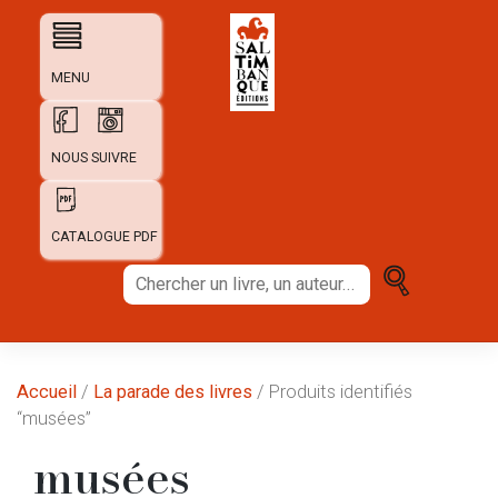
Skip
to
content
MENU
NOUS SUIVRE
CATALOGUE PDF
Chercher
un
livre,
un
auteur...
Accueil
/
La parade des livres
/ Produits identifiés
“musées”
musées