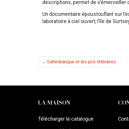
descriptions, permet de s’émerveiller d
Un documentaire époustouflant sur l’ex
laboratoire à ciel ouvert, l’île de Surtsey
Navigation
Saltimbanque et les prix littéraires
de
l’article
LA MAISON
CO
Télécharger le catalogue
Cont