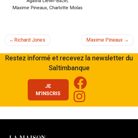
Agatha Liévin-Bazin
,
Maxime Pineaux
,
Charlotte Molas
Navigation
Richard Jones
Maxime Pineaux
de
Restez informé et recevez la newsletter du
Saltimbanque
l’article
JE
M’INSCRIS
LA MAISON