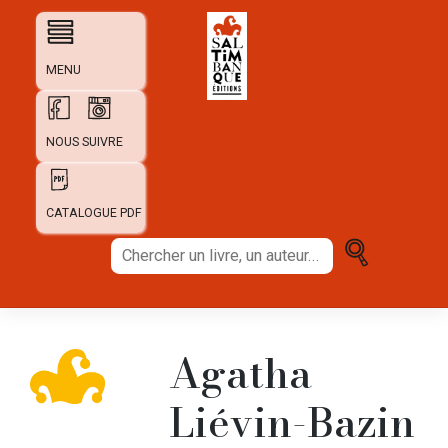
Skip
to
content
MENU
NOUS SUIVRE
CATALOGUE PDF
Chercher
un
livre,
un
auteur...
Agatha
Liévin-Bazin