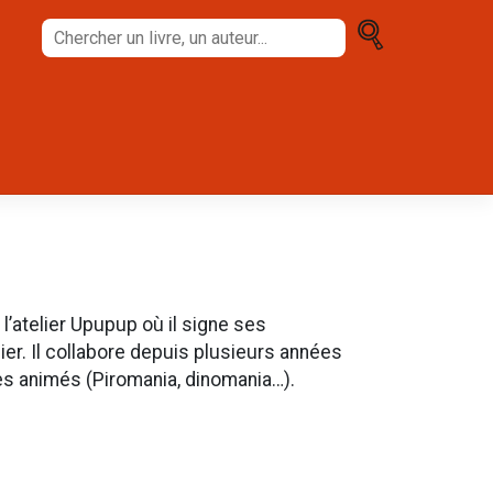
Chercher
un
livre,
un
auteur...
 l’atelier Upupup où il signe ses
er. Il collabore depuis plusieurs années
res animés (Piromania, dinomania…).