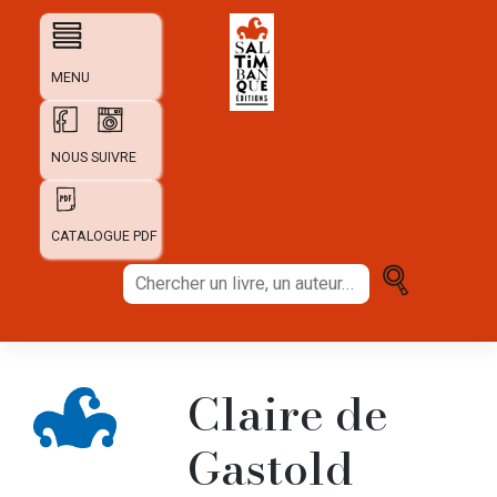
Skip
to
content
MENU
NOUS SUIVRE
CATALOGUE PDF
Chercher
un
livre,
un
auteur...
Claire de
Gastold