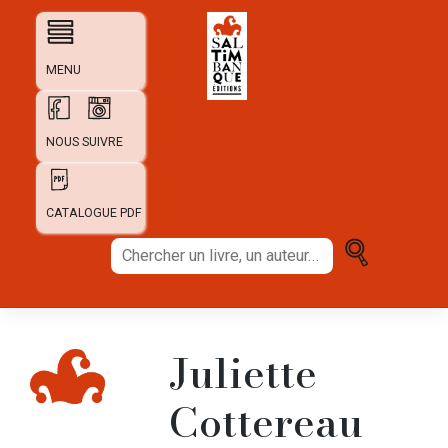
Skip
to
content
MENU
NOUS SUIVRE
CATALOGUE PDF
Chercher
un
livre,
un
auteur...
Juliette
Cottereau