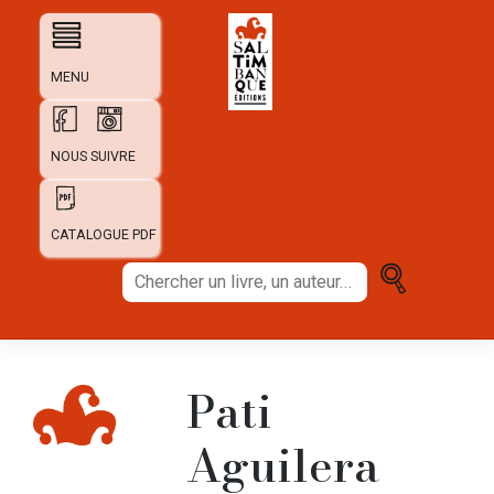
Skip
to
content
MENU
NOUS SUIVRE
CATALOGUE PDF
Chercher
un
livre,
un
auteur...
Pati
Aguilera