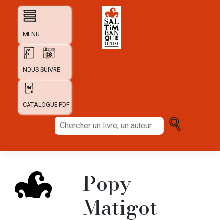
Skip
to
content
MENU
NOUS SUIVRE
CATALOGUE PDF
Chercher
un
livre,
un
auteur...
Popy
Matigot