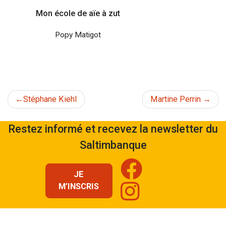
Mon école de aïe à zut
Popy Matigot
Navigation
Stéphane Kiehl
Martine Perrin
de
Restez informé et recevez la newsletter du
Saltimbanque
l’article
JE
M’INSCRIS