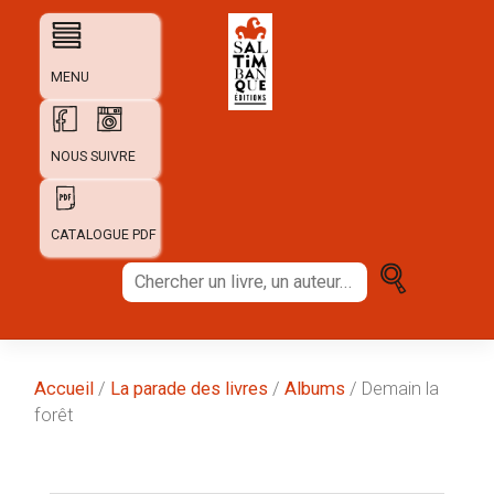
Skip
to
content
MENU
NOUS SUIVRE
CATALOGUE PDF
Chercher
un
livre,
un
auteur...
Accueil
/
La parade des livres
/
Albums
/ Demain la
forêt