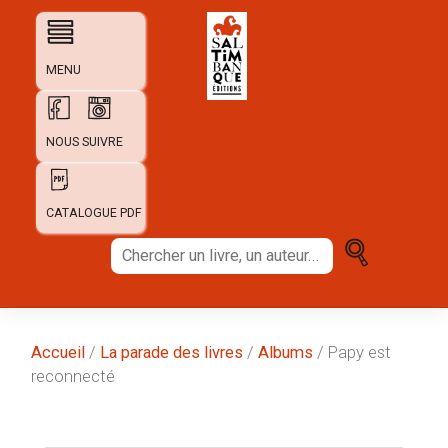
Skip
to
content
MENU
NOUS SUIVRE
CATALOGUE PDF
Chercher
un
livre,
un
auteur...
Accueil
/
La parade des livres
/
Albums
/ Papy est
reconnecté