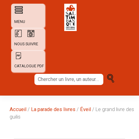
Skip
to
content
MENU
NOUS SUIVRE
CATALOGUE PDF
Chercher
un
livre,
un
auteur...
Accueil
/
La parade des livres
/
Éveil
/ Le grand livre des
guilis