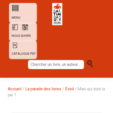
Skip
to
content
MENU
NOUS SUIVRE
CATALOGUE PDF
Chercher
un
livre,
un
auteur...
Accueil
/
La parade des livres
/
Éveil
/ Mais qui épie la
pie ?