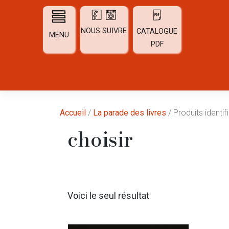
Skip
to
content
NOUS SUIVRE
CATALOGUE
MENU
PDF
Accueil
/
La parade des livres
/ Produits identifi
choisir
Voici le seul résultat