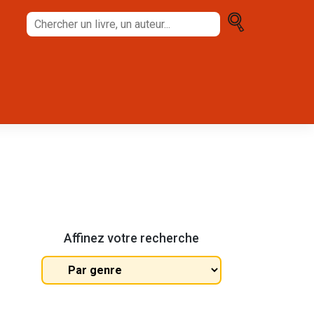
Chercher
un
livre,
un
auteur...
Affinez votre recherche
Tous
les
genres