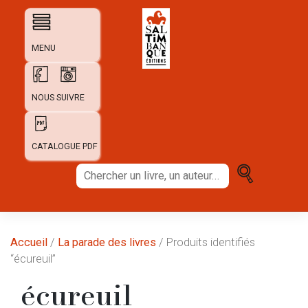
Skip
to
content
MENU
NOUS SUIVRE
CATALOGUE PDF
Chercher
un
livre,
un
auteur...
Accueil
/
La parade des livres
/ Produits identifiés
“écureuil”
écureuil