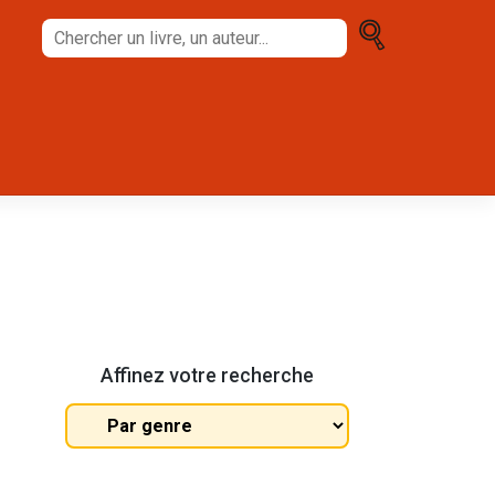
Chercher
un
livre,
un
auteur...
Affinez votre recherche
Tous
les
genres