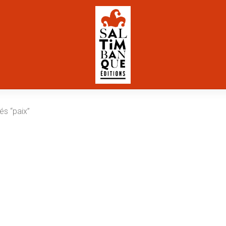
iés “paix”