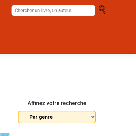
Chercher
un
livre,
un
auteur...
Affinez votre recherche
Tous
les
genres