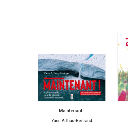
récent
au
plus
ancien
Maintenant !
Yann Arthus-Bertrand