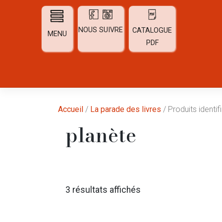
Skip
to
content
NOUS SUIVRE
CATALOGUE
MENU
PDF
Accueil
/
La parade des livres
/ Produits identif
planète
Trié
3 résultats affichés
du
plus