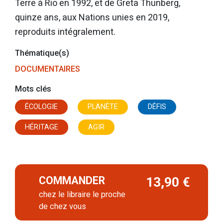
Terre à Rio en 1992, et de Greta Thunberg,
quinze ans, aux Nations unies en 2019,
reproduits intégralement.
Thématique(s)
DOCUMENTAIRES
Mots clés
ÉCOLOGIE
PLANÈTE
DÉFIS
HÉRITAGE
AGIR
COMMANDER
13,90 €
chez le libraire le proche
de chez vous