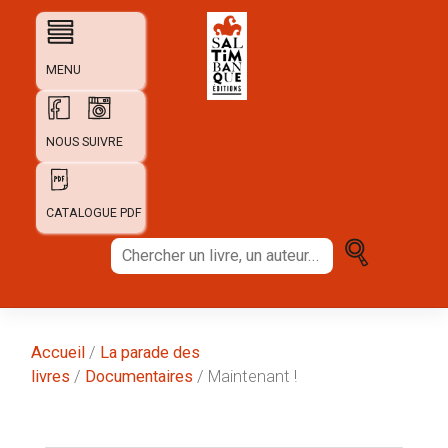
Skip
to
content
MENU
NOUS SUIVRE
CATALOGUE PDF
Chercher
un
livre,
un
auteur...
Accueil
/
La parade des
livres
/
Documentaires
/ Maintenant !