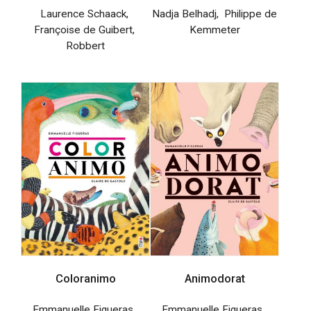
Laurence Schaack
,
Nadja Belhadj
,
Philippe de
Françoise de Guibert
,
Kemmeter
Robbert
Coloranimo
Animodorat
Emmanuelle Figueras
,
Emmanuelle Figueras
,