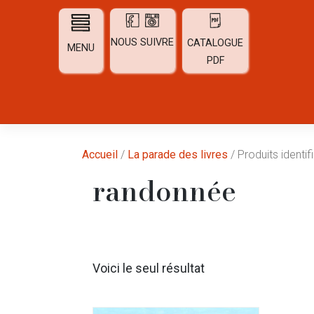
Skip
to
content
NOUS SUIVRE
CATALOGUE
MENU
PDF
Accueil
/
La parade des livres
/ Produits identi
randonnée
Voici le seul résultat