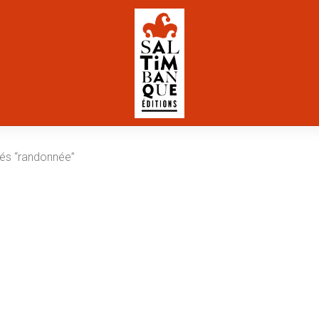
fiés “randonnée”