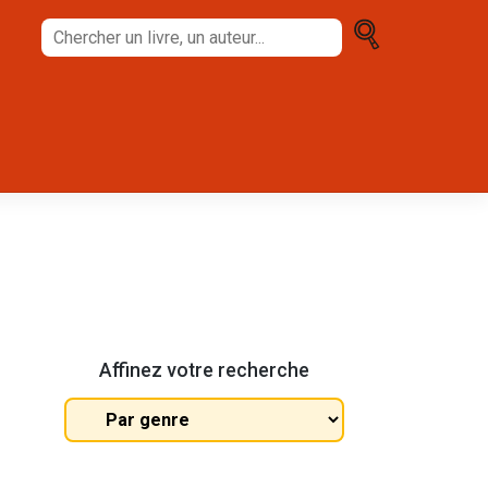
Chercher
un
livre,
un
auteur...
Affinez votre recherche
Tous
les
genres