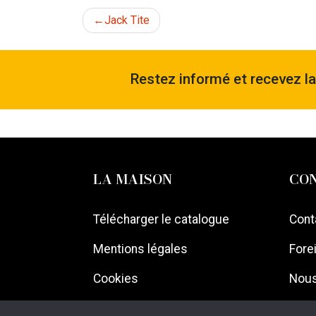
Navigation
Jack Tite
de
Restez informé et recevez l
l’article
LA MAISON
CO
Télécharger le catalogue
Cont
Mentions légales
Forei
Cookies
Nous