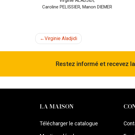
Virginie ALADJIDI
,
Caroline PELISSIER
,
Manon DIEMER
Navigation
Virginie Aladjidi
de
Restez informé et recevez l
l’article
LA MAISON
CO
Télécharger le catalogue
Cont