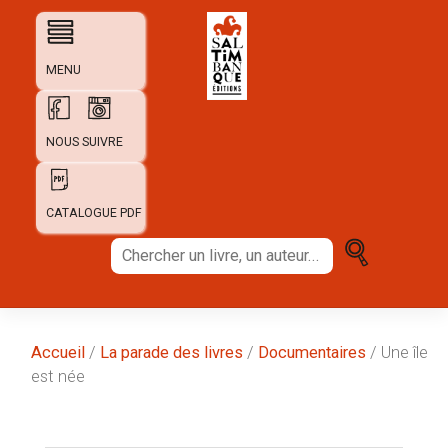
Skip
to
content
MENU
NOUS SUIVRE
CATALOGUE PDF
Chercher
un
livre,
un
auteur...
Accueil
/
La parade des livres
/
Documentaires
/ Une île
est née