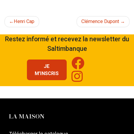
Navigation
Henri Cap
Clémence Dupont
de
Restez informé et recevez la newsletter du
Saltimbanque
l’article
JE
M’INSCRIS
LA MAISON
Télécharger le catalogue