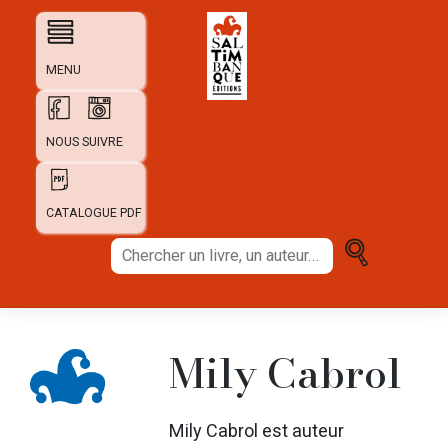
Skip
to
content
MENU
NOUS SUIVRE
CATALOGUE PDF
Chercher
un
livre,
un
auteur...
Mily Cabrol
Mily Cabrol est auteur