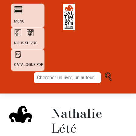
Skip
to
content
MENU
NOUS SUIVRE
CATALOGUE PDF
Chercher
un
livre,
un
auteur...
Nathalie
Lété