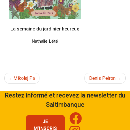
La semaine du jardinier heureux
Nathalie Lété
Navigation
Mikolaj Pa
Denis Peiron
de
Restez informé et recevez la newsletter du
Saltimbanque
l’article
JE
M’INSCRIS