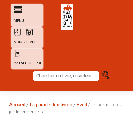
Skip
to
content
MENU
NOUS SUIVRE
CATALOGUE PDF
Chercher
un
livre,
un
auteur...
Accueil
/
La parade des livres
/
Éveil
/ La semaine du
jardinier heureux