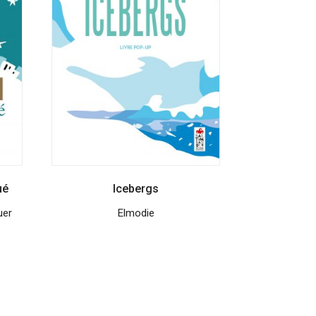
ué
Icebergs
uer
Elmodie