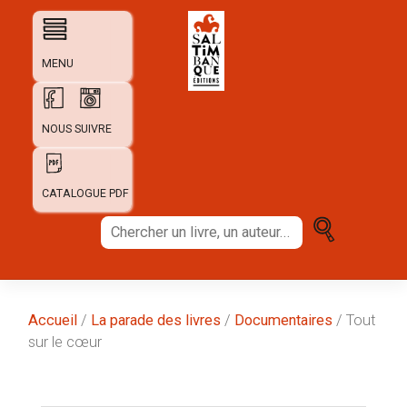
Skip
to
content
MENU
NOUS SUIVRE
CATALOGUE PDF
Chercher
un
livre,
un
auteur...
Accueil
/
La parade des livres
/
Documentaires
/ Tout
sur le cœur