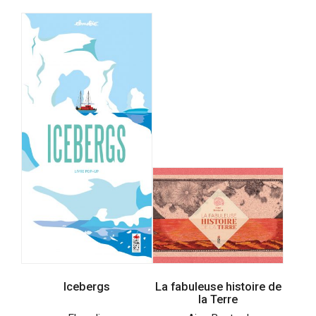
Icebergs
La fabuleuse histoire de
la Terre