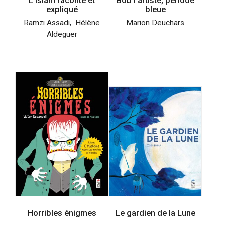
L’Islam raconté et
Bob l’artiste, période
expliqué
bleue
Ramzi Assadi
,
Hélène
Marion Deuchars
Aldeguer
Horribles énigmes
Le gardien de la Lune