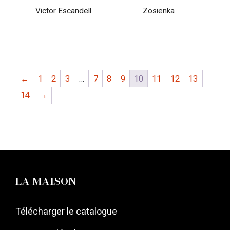
Victor Escandell
Zosienka
←
1
2
3
…
7
8
9
10
11
12
13
14
→
LA MAISON
Télécharger le catalogue