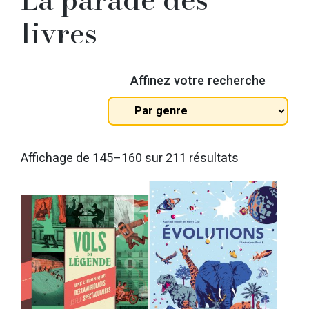
livres
Affinez votre recherche
Tous
les
genres
Trié
Affichage de 145–160 sur 211 résultats
du
plus
récent
au
plus
ancien