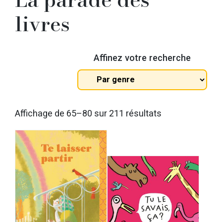
livres
Affinez votre recherche
Tous
les
genres
Trié
Affichage de 65–80 sur 211 résultats
du
plus
récent
au
plus
ancien